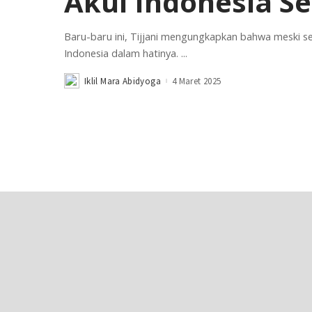
Akui Indonesia Sel
Baru-baru ini, Tijjani mengungkapkan bahwa meski s
Indonesia dalam hatinya.
...
Iklil Mara Abidyoga
4 Maret 2025
Posted
by