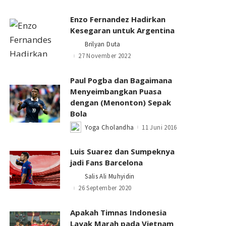
Enzo Fernandez Hadirkan
Kesegaran untuk Argentina
Brilyan Duta
Posted
by
27 November 2022
Paul Pogba dan Bagaimana
Menyeimbangkan Puasa
dengan (Menonton) Sepak
Bola
Yoga Cholandha
11 Juni 2016
Posted
by
Luis Suarez dan Sumpeknya
jadi Fans Barcelona
Salis Ali Muhyidin
Posted
by
26 September 2020
Apakah Timnas Indonesia
Layak Marah pada Vietnam