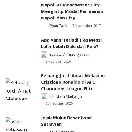
Napoli vs Manchester City:
Mengintip Model Permainan
Napoli dan City
Ryan Tank
2 November 2017
Posted
by
Apa yang Terjadi Jika Messi
Lahir Lebih Dulu dari Pele?
Syafawi Ahmad Qadzafi
Posted
by
3 Februari 2016
Peluang Jordi Amat Melawan
Cristiano Ronaldo di AFC
Champions League Elite
Iklil Mara Abidyoga
Posted
by
18 Februari 2025
Jejak Mulut Besar Iwan
Setiawan