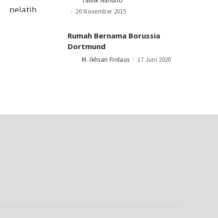
Taufik Nandito
Posted
by
20 November 2015
Rumah Bernama Borussia
Dortmund
M. Ikhsan Firdaus
17 Juni 2020
Posted
by