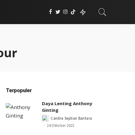
our
Terpopuler
Daya Lenting Anthony
Ginting
Candra Septian Bantara
Posted
by
24 Oktober 2022