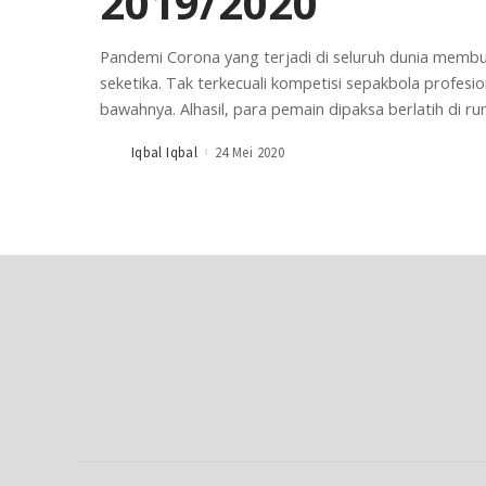
2019/2020
Pandemi Corona yang terjadi di seluruh dunia membua
seketika. Tak terkecuali kompetisi sepakbola profesion
bawahnya. Alhasil, para pemain dipaksa berlatih di r
Iqbal Iqbal
24 Mei 2020
Posted
by