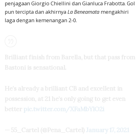
penjagaan Giorgio Chiellini dan Gianluca Frabotta. Gol
pun tercipta dan akhirnya
La Beneamata
mengakhiri
laga dengan kemenangan 2-0.
Brilliant finish from Barella, but that pass from
Bastoni is sensational.
He’s already a brilliant CB and excellent in
possession, at 21 he’s only going to get even
better
pic.twitter.com/XFaMbYlO2i
— 55_Cartel (@Pena_Cartel)
January 17, 2021