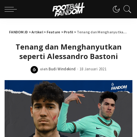
FANDOM.ID
>
Artikel
>
Feature
>
Profil
>
Tenang dan Menghanyutkan seperti Alessandro Bastoni
Tenang dan Menghanyutkan
seperti Alessandro Bastoni
Budi Windekind
18 Januari 2021
oleh
Posted
by