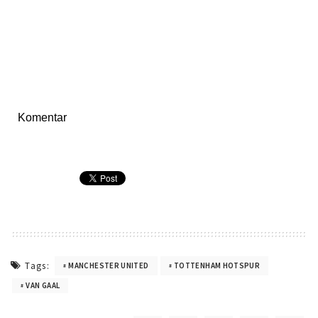
Komentar
Tags:
MANCHESTER UNITED
TOTTENHAM HOTSPUR
VAN GAAL