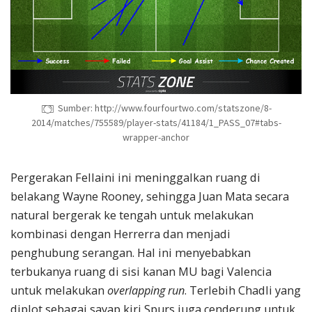
Sumber: http://www.fourfourtwo.com/statszone/8-
2014/matches/755589/player-stats/41184/1_PASS_07#tabs-
wrapper-anchor
Pergerakan Fellaini ini meninggalkan ruang di
belakang Wayne Rooney, sehingga Juan Mata secara
natural bergerak ke tengah untuk melakukan
kombinasi dengan Herrerra dan menjadi
penghubung serangan. Hal ini menyebabkan
terbukanya ruang di sisi kanan MU bagi Valencia
untuk melakukan
overlapping run
. Terlebih Chadli yang
diplot sebagai sayap kiri Spurs juga cenderung untuk