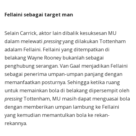
Fellaini sebagai target man
Selain Carrick, aktor lain dibalik kesuksesan MU
dalam melewati
pressing
yang dilakukan Tottenham
adalam Fellaini. Fellaini yang ditempatkan di
belakang Wayne Rooney bukanlah sebagai
penghubung serangan. Van Gaal menjadikan Fellaini
sebagai penerima umpan-umpan panjang dengan
memanfaatkan posturnya. Sehingga ketika ruang
untuk memainkan bola di belakang dipersempit oleh
pressing
Tottenham, MU masih dapat menguasai bola
dengan memberikan umpan lambung ke Fellaini
yang kemudian memantulkan bola ke rekan-
rekannya.