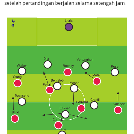
setelah pertandingan berjalan selama setengah jam.