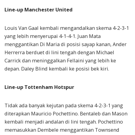
Line-up Manchester United
Louis Van Gaal kembali mengandalkan skema 4-2-3-1
yang lebih menyerupai 4-1-4-1. Juan Mata
menggantikan Di Maria di posisi sayap kanan, Ander
Herrerra berduet di lini tengah dengan Michael
Carrick dan meninggalkan Fellaini yang lebih ke
depan. Daley Blind kembali ke posisi bek kiri.
Line-up Tottenham Hotspur
Tidak ada banyak kejutan pada skema 4-2-3-1 yang
diterapkan Mauricio Pochettino. Bentaleb dan Mason
kembali menjadi andalan di lini tengah. Pochettino
memasukkan Dembele menggantikan Townsend