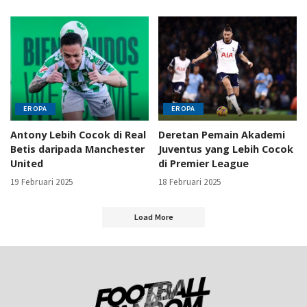
EROPA
EROPA
Antony Lebih Cocok di Real
Deretan Pemain Akademi
Betis daripada Manchester
Juventus yang Lebih Cocok
United
di Premier League
19 Februari 2025
18 Februari 2025
Load More