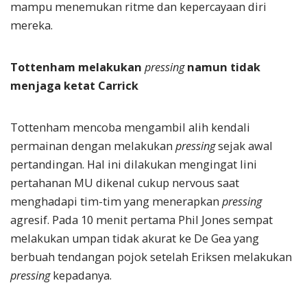
mampu menemukan ritme dan kepercayaan diri
mereka.
Tottenham melakukan
pressing
namun tidak
menjaga ketat Carrick
Tottenham mencoba mengambil alih kendali
permainan dengan melakukan
pressing
sejak awal
pertandingan. Hal ini dilakukan mengingat lini
pertahanan MU dikenal cukup nervous saat
menghadapi tim-tim yang menerapkan
pressing
agresif. Pada 10 menit pertama Phil Jones sempat
melakukan umpan tidak akurat ke De Gea yang
berbuah tendangan pojok setelah Eriksen melakukan
pressing
kepadanya.