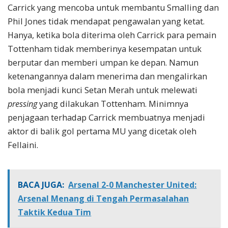
Carrick yang mencoba untuk membantu Smalling dan
Phil Jones tidak mendapat pengawalan yang ketat.
Hanya, ketika bola diterima oleh Carrick para pemain
Tottenham tidak memberinya kesempatan untuk
berputar dan memberi umpan ke depan. Namun
ketenangannya dalam menerima dan mengalirkan
bola menjadi kunci Setan Merah untuk melewati
pressing
yang dilakukan Tottenham. Minimnya
penjagaan terhadap Carrick membuatnya menjadi
aktor di balik gol pertama MU yang dicetak oleh
Fellaini.
BACA JUGA:
Arsenal 2-0 Manchester United:
Arsenal Menang di Tengah Permasalahan
Taktik Kedua Tim