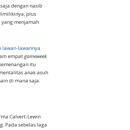
saja dengan nasib
milikinya, plus
ap yang menjamah
n lawan-lawannya
dalam empat
gameweek
 kemenangan itu
mentalitas anak asuh
ain di mana saja.
rma Calvert-Lewin
. Pada sebelas laga