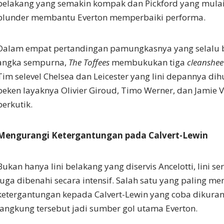
belakang yang semakin kompak dan Pickford yang mulai 
blunder membantu Everton memperbaiki performa.
Dalam empat pertandingan pamungkasnya yang selalu 
angka sempurna,
The Toffees
membukukan tiga
cleanshee
Tim selevel Chelsea dan Leicester yang lini depannya d
beken layaknya Olivier Giroud, Timo Werner, dan Jamie V
berkutik.
Mengurangi Ketergantungan pada Calvert-Lewin
Bukan hanya lini belakang yang diservis Ancelotti, lini 
juga dibenahi secara intensif. Salah satu yang paling m
ketergantungan kepada Calvert-Lewin yang coba dikurangi
jangkung tersebut jadi sumber gol utama Everton.