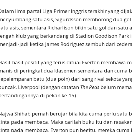
Dalam lima partai Liga Primer Inggris terakhir yang dijal
menyumbang satu asis, Sigurdsson memborong dua gol
satu asis, sementara Richarlison bikin satu gol dan satu a
tengah klub yang berkandang di Stadion Goodison Park i
menjadi-jadi ketika James Rodriguez sembuh dari cede
Hasil-hasil positif yang terus dituai Everton membawa 
manis di peringkat dua klasemen sementara dan cuma b
sepelemparan batu (dua poin) dari sang rival sekota y
puncak, Liverpool (dengan catatan
The Reds
belum mema
pertandingannya di pekan ke-15).
Najwa Shihab pernah berujar bila kita cuma perlu satu 
cinta pada membaca. Maka carilah buku itu dan rasakan
cinta pada membaca. Everton pun begitu, mereka cuma 