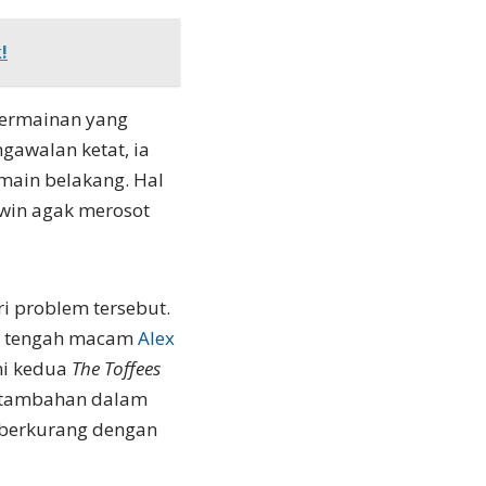
!
permainan yang
gawalan ketat, ia
emain belakang. Hal
Lewin agak merosot
ri problem tersebut.
or tengah macam
Alex
ini kedua
The Toffees
i tambahan dalam
berkurang dengan