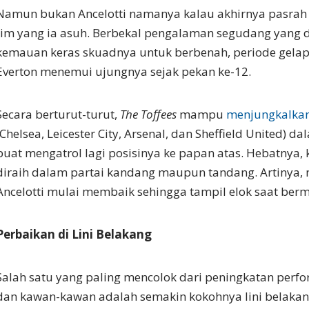
Namun bukan Ancelotti namanya kalau akhirnya pasrah 
tim yang ia asuh. Berbekal pengalaman segudang yang di
kemauan keras skuadnya untuk berbenah, periode gel
Everton menemui ujungnya sejak pekan ke-12.
Secara berturut-turut,
The Toffees
mampu
menjungkalka
(Chelsea, Leicester City, Arsenal, dan Sheffield United) 
buat mengatrol lagi posisinya ke papan atas. Hebatnya,
diraih dalam partai kandang maupun tandang. Artinya, 
Ancelotti mulai membaik sehingga tampil elok saat berm
Perbaikan di Lini Belakang
Salah satu yang paling mencolok dari peningkatan perfo
dan kawan-kawan adalah semakin kokohnya lini belakang