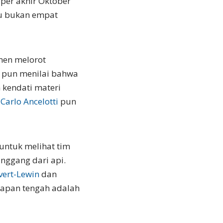
per akhir Oktober
au bukan empat
men melorot
 pun menilai bahwa
 kendati materi
n
Carlo Ancelotti
pun
untuk melihat tim
nggang dari api.
vert-Lewin
dan
apan tengah adalah