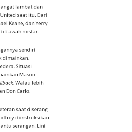
sangat lambat dan
nited saat itu. Dari
ael Keane, dan Yerry
di bawah mistar.
gannya sendiri,
uk dimainkan.
edera. Situasi
emainkan Mason
llback
. Walau lebih
n Don Carlo.
eteran saat diserang
dfrey diinstruksikan
antu serangan. Lini