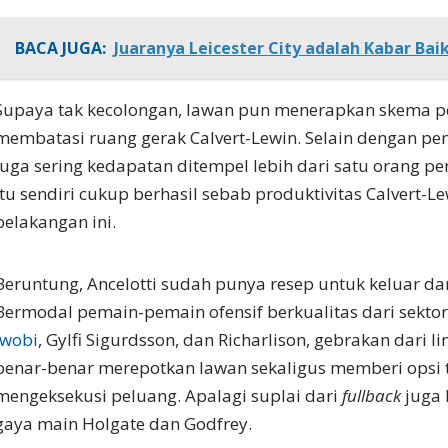
BACA JUGA:
Juaranya Leicester City adalah Kabar Baik
Supaya tak kecolongan, lawan pun menerapkan skema 
membatasi ruang gerak Calvert-Lewin. Selain dengan pen
juga sering kedapatan ditempel lebih dari satu orang p
itu sendiri cukup berhasil sebab produktivitas Calvert-
belakangan ini.
Beruntung, Ancelotti sudah punya resep untuk keluar da
Bermodal pemain-pemain ofensif berkualitas dari sekt
Iwobi
, Gylfi Sigurdsson, dan Richarlison, gebrakan dari l
benar-benar merepotkan lawan sekaligus memberi ops
mengeksekusi peluang. Apalagi suplai dari
fullback
juga 
gaya main Holgate dan Godfrey.