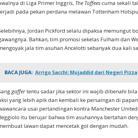
awalnya di Liga Primer Inggris,
The Toffees
cuma sekali ta
terjadi pada pekan perdana melawan Tottenham Hotspu
Selebihnya, Jordan Pickford selalu dipaksa memungut b
gawangnya. Bahkan, tim promosi sekelas Fulham dan We
mengoyak jala tim asuhan Ancelotti sebanyak dua kali s
BACA JUGA:
Arrigo Sacchi: Mujaddid dari Negeri Pizza
Sang
gaffer
tentu sadar jika sektor ini wajib dibenahi b
aksi yang lebih apik dan kembali ke persaingan di papan
wawancara usai pertandingan kontra Manchester United,
Reggiolo itu berujar bahwa tim asuhannya bertahan de
membuat lawan dapat mencetak gol dengan mudah.