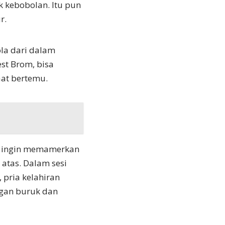
k kebobolan. Itu pun
r.
ola dari dalam
st Brom, bisa
aat bertemu.
ila ingin memamerkan
 atas. Dalam sesi
 pria kelahiran
ngan buruk dan