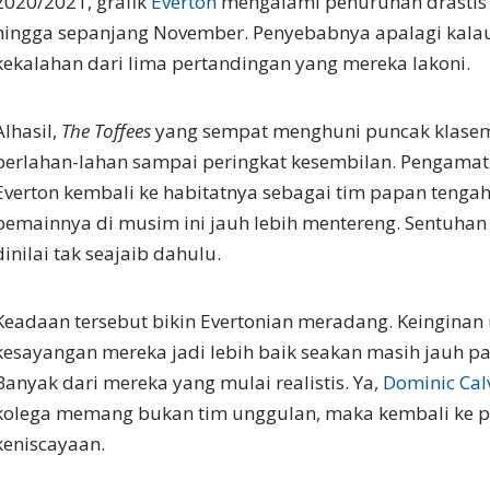
2020/2021, grafik
Everton
mengalami penurunan drastis 
hingga sepanjang November. Penyebabnya apalagi kal
kekalahan dari lima pertandingan yang mereka lakoni.
Alhasil,
The Toffees
yang sempat menghuni puncak klase
perlahan-lahan sampai peringkat kesembilan. Pengamat
Everton kembali ke habitatnya sebagai tim papan tengah
pemainnya di musim ini jauh lebih mentereng. Sentuha
dinilai tak seajaib dahulu.
Keadaan tersebut bikin Evertonian meradang. Keinginan 
kesayangan mereka jadi lebih baik seakan masih jauh pa
Banyak dari mereka yang mulai realistis. Ya,
Dominic Cal
kolega memang bukan tim unggulan, maka kembali ke p
keniscayaan.