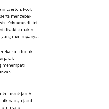
ani Everton, Iwobi
 serta mengepak
sis. Kekuatan di lini
ni diyakini makin
ra yang menimpanya.
mereka kini duduk
erjarak
ang menempati
inkan
buku untuk jatuh
 nikmatnya jatuh
butuh satu