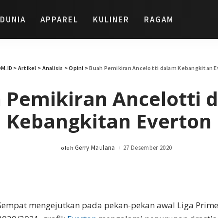
DUNIA
APPAREL
KULINER
RAGAM
M.ID
>
Artikel
>
Analisis
>
Opini
>
Buah Pemikiran Ancelotti dalam Kebangkitan 
 Pemikiran Ancelotti 
Kebangkitan Everton
Gerry Maulana
27 Desember 2020
oleh
Posted
by
Sempat mengejutkan pada pekan-pekan awal Liga Prime