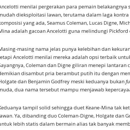
Ancelotti menilai pergerakan para pemain belakangnya 
mudah dieksploitasi lawan, terutama dalam laga kontra U
komposisi yang ada, Seamus Coleman, Lucas Digne, Mich
Mina adalah gacoan Ancelotti guna melindungi Pickford 
Masing-masing nama jelas punya kelebihan dan kekuran
tetapi Ancelotti menilai mereka adalah opsi terbaik unt
Sayangnya, Coleman dan Digne giliran menepi lantaran c
demikian disambut pria berambut putih itu dengan m
Holgate dan Benjamin Godfrey meski keduanya bukan
fu
muda, dua nama tersebut mampu menjawab kepercayaa
Keduanya tampil solid sehingga duet Keane-Mina tak ket
lawan. Ya, dibanding duo Coleman-Digne, Holgate dan Go
untuk lebih statis dalam bermain alias tak banyak memb