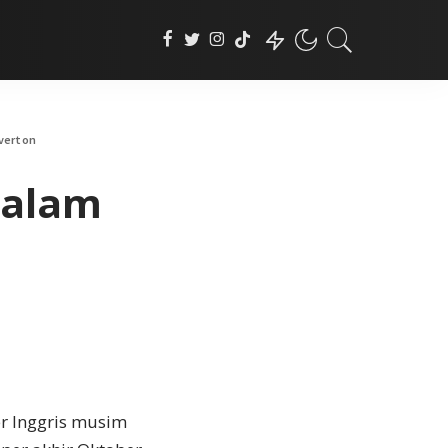
Everton
dalam
r Inggris musim