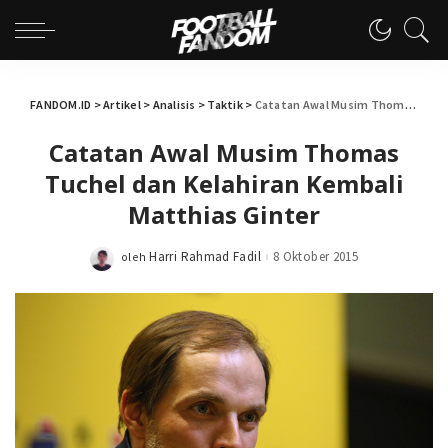
FANDOM.ID
>
Artikel
>
Analisis
>
Taktik
>
Catatan Awal Musim Thomas Tuchel dan Kelahiran Kembali Matthias Ginter
Catatan Awal Musim Thomas
Tuchel dan Kelahiran Kembali
Matthias Ginter
Harri Rahmad Fadil
8 Oktober 2015
oleh
Posted
by