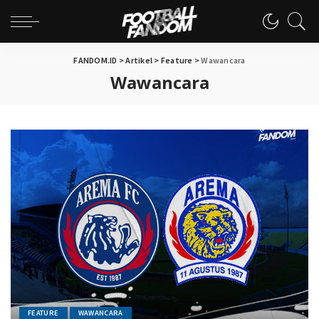
FANDOM.ID
>
Artikel
>
Feature
>
Wawancara
Wawancara
FEATURE
WAWANCARA