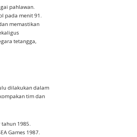
agai pahlawan.
ol pada menit 91.
t dan memastikan
ekaligus
gara tetangga,
ulu dilakukan dalam
kekompakan tim dan
 tahun 1985.
 SEA Games 1987.