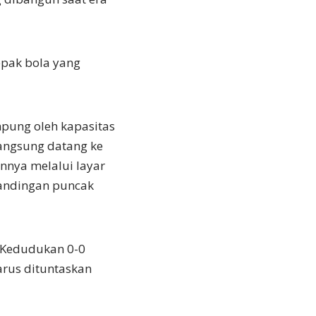
epak bola yang
mpung oleh kapasitas
langsung datang ke
annya melalui layar
rtandingan puncak
. Kedudukan 0-0
arus dituntaskan