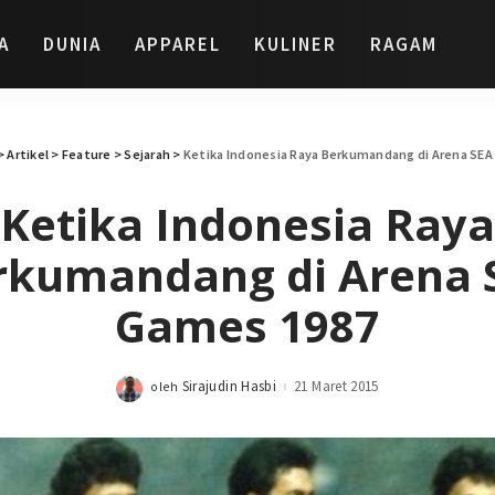
A
DUNIA
APPAREL
KULINER
RAGAM
>
Artikel
>
Feature
>
Sejarah
>
Ketika Indonesia Raya Berkumandang di Arena SE
Ketika Indonesia Raya
rkumandang di Arena 
Games 1987
Sirajudin Hasbi
21 Maret 2015
oleh
Posted
by