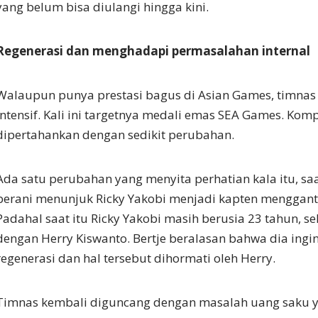
yang belum bisa diulangi hingga kini.
Regenerasi dan menghadapi permasalahan internal
Walaupun punya prestasi bagus di Asian Games, timnas 
intensif. Kali ini targetnya medali emas SEA Games. Kom
dipertahankan dengan sedikit perubahan.
Ada satu perubahan yang menyita perhatian kala itu, sa
berani menunjuk Ricky Yakobi menjadi kapten menggant
Padahal saat itu Ricky Yakobi masih berusia 23 tahun, se
dengan Herry Kiswanto. Bertje beralasan bahwa dia ing
regenerasi dan hal tersebut dihormati oleh Herry.
Timnas kembali diguncang dengan masalah uang saku 