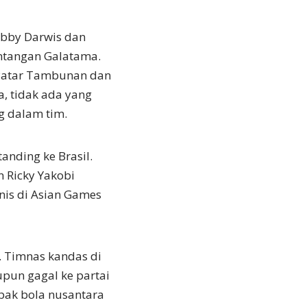
obby Darwis dan
intangan Galatama.
 Patar Tambunan dan
, tidak ada yang
g dalam tim.
anding ke Brasil.
n Ricky Yakobi
nis di Asian Games
. Timnas kandas di
upun gagal ke partai
sepak bola nusantara