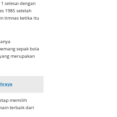
a 1 selesai dengan
es 1985 setelah
n timnas ketika itu
danya
 memang sepak bola
a yang merupakan
Phraya
tetap memilih
ain terbaik dari