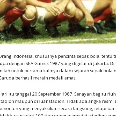
Orang Indonesia, khususnya pencinta sepak bola, tentu 
lupa dengan SEA Games 1987 yang digelar di Jakarta. Di
inilah untuk pertama kalinya dalam sejarah sepak bola n
Garuda berhasil meraih medali emas.
Hari itu tanggal 20 September 1987. Senayan begitu riuh
stadion maupun di luar stadion. Tidak ada angka resmi
penonton yang menyaksikan secara langsung, tetapi ba
tidak kurang dari 100 ribu orang memadati stadion yan