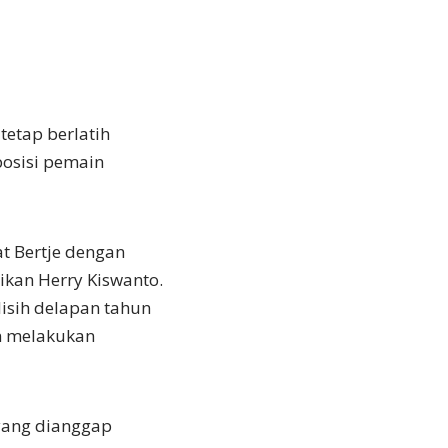
tetap berlatih
posisi pemain
at Bertje dengan
ikan Herry Kiswanto.
lisih delapan tahun
in melakukan
yang dianggap