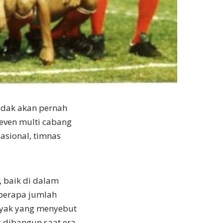
tidak akan pernah
 even multi cabang
asional, timnas
, baik di dalam
 berapa jumlah
nyak yang menyebut
g dibangun saat era