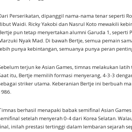
Dari Perserikatan, dipanggil nama-nama tenar seperti R
Ribut Waidi. Ricky Yakobi dan Nasrul Koto mewakili keb
Bertje pun tetap menyertakan alumni Garuda 1, seperti
Marzuki Nyak Mad. Di bawah Bertje, semua pemain sama
lebih punya kebintangan, semuanya punya peran pentin
Sebelum terjun ke Asian Games, timnas melakukan latih t
Saat itu, Bertje memilih formasi menyerang, 4-3-3 denga
sebagai striker utama. Keberanian Bertje ini berbuah ma
1986.
Timnas berhasil menapaki babak semifinal Asian Games
semifinal setelah menyerah 0-4 dari Korea Selatan. Wala
final, inilah prestasi tertinggi dalam lembaran sejarah 