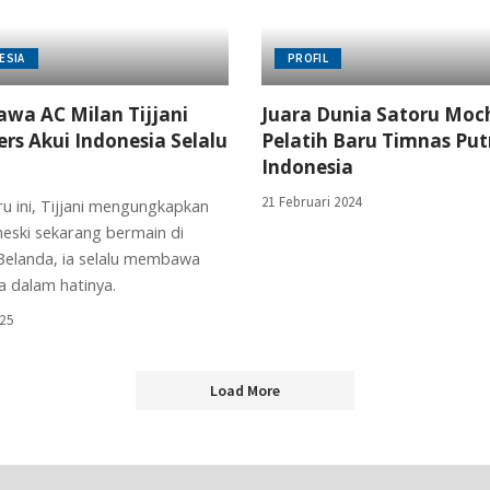
ESIA
PROFIL
wa AC Milan Tijjani
Juara Dunia Satoru Moch
ers Akui Indonesia Selalu
Pelatih Baru Timnas Put
Indonesia
21 Februari 2024
u ini, Tijjani mengungkapkan
ski sekarang bermain di
elanda, ia selalu membawa
a dalam hatinya.
025
Load More