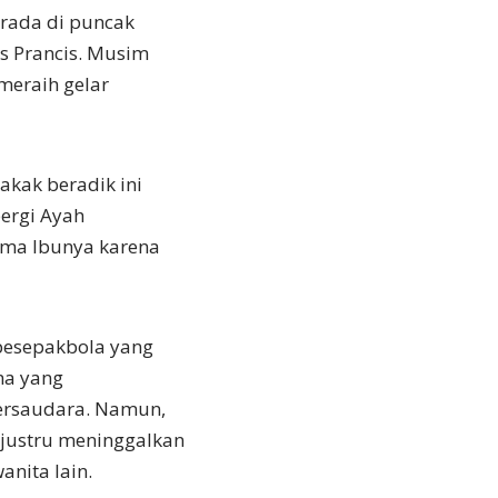
berada di puncak
s Prancis. Musim
meraih gelar
akak beradik ini
pergi Ayah
ama Ibunya karena
 pesepakbola yang
ma yang
ersaudara. Namun,
 justru meninggalkan
nita lain.