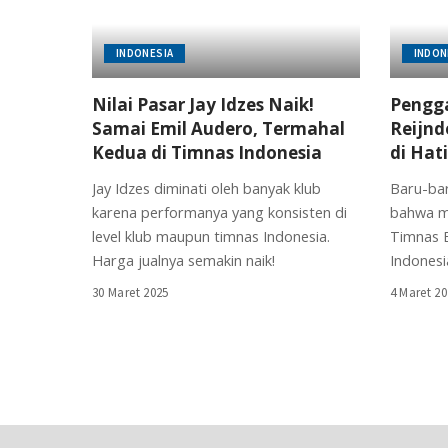
INDONESIA
INDON
Nilai Pasar Jay Idzes Naik!
Pengga
Samai Emil Audero, Termahal
Reijnd
Kedua di Timnas Indonesia
di Hati
Jay Idzes diminati oleh banyak klub
Baru-bar
karena performanya yang konsisten di
bahwa me
level klub maupun timnas Indonesia.
Timnas B
Harga jualnya semakin naik!
Indonesi
30 Maret 2025
4 Maret 2