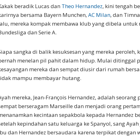
Kakak beradik Lucas dan
Theo Hernandez
, kini tengah 
karirnya bersama Bayern Munchen,
AC Milan
, dan Timna
lalu, mereka kompak membawa klub yang dibela untuk 
Bundesliga dan Serie A.
Siapa sangka di balik kesuksesan yang mereka peroleh, k
pernah menelan pil pahit dalam hidup. Mulai ditinggal 
kesayangan mereka dan sempat diusir dari rumah bers
tidak mampu membayar hutang.
Ayah mereka, Jean-François Hernandez, adalah seorang
sempat berseragam Marseille dan menjadi orang perta
menanamkan kecintaan sepakbola kepada Hernandez b
setelah kepindahan satu keluarga ke Spanyol, sang Ayah
Ibu dan Hernandez bersaudara karena terpikat dengan wa