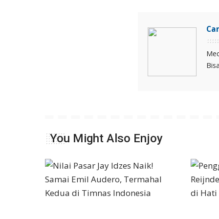
Ca
Med
Bis
You Might Also Enjoy