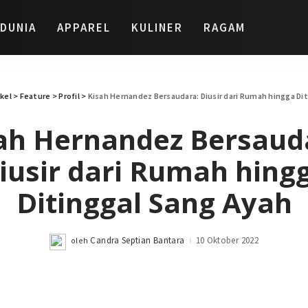
DUNIA
APPAREL
KULINER
RAGAM
ikel
>
Feature
>
Profil
>
Kisah Hernandez Bersaudara: Diusir dari Rumah hingga Di
ah Hernandez Bersaud
iusir dari Rumah hing
Ditinggal Sang Ayah
Candra Septian Bantara
10 Oktober 2022
oleh
Posted
by