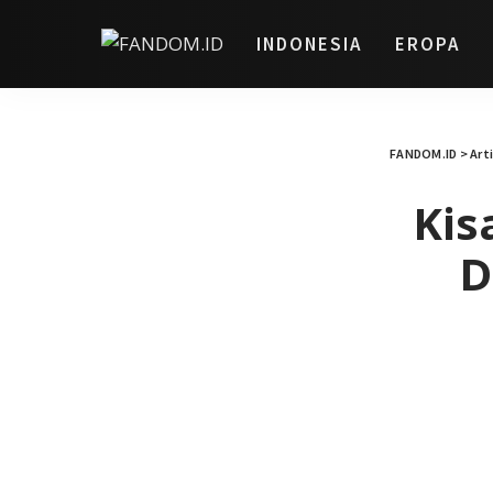
INDONESIA
EROPA
FANDOM.ID
>
Art
Kis
D