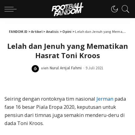
FANDOM.ID
>
Artikel
>
Analisis
>
Opini
>
Lelah dan Jenuh yang Mematikan Hasrat Toni Kroos
Lelah dan Jenuh yang Mematikan
Hasrat Toni Kroos
Nurul Arrijal Fahmi
9 Juli 2021
oleh
Posted
by
Seiring dengan rontoknya tim nasional
Jerman
pada
fase 16 besar Piala Eropa 2020, keputusan untuk
pensiun dari timnas juga semakin menderu-deru di
dada Toni Kroos.