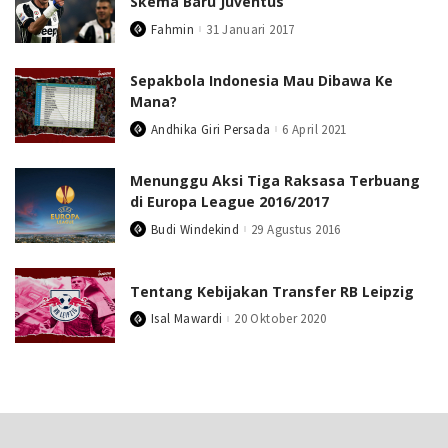
Skema Baru Juventus
Fahmin
31 Januari 2017
Posted
by
Sepakbola Indonesia Mau Dibawa Ke
Mana?
Andhika Giri Persada
6 April 2021
Posted
by
Menunggu Aksi Tiga Raksasa Terbuang
di Europa League 2016/2017
Budi Windekind
29 Agustus 2016
Posted
by
Tentang Kebijakan Transfer RB Leipzig
Isal Mawardi
20 Oktober 2020
Posted
by