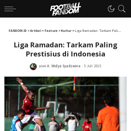
FANDOM.ID
>
Artikel
>
Feature
>
Kultur
>
Liga Ramadan: Tarkam Paling Prestisius di Indonesia
Liga Ramadan: Tarkam Paling
Prestisius di Indonesia
A. Widya Syadzwina
5 Juli 2015
oleh
Posted
by