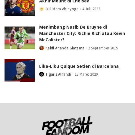
Akhir Mount di Chelsea
Iklil Mara Abidyoga
4 Juli 2023
Posted
by
Menimbang Nasib De Bruyne di
Manchester City: Richie Rich atau Kevin
McCalister?
Kahfi Ananda Giatama
2 September 2015
Posted
by
Lika-Liku Quique Setien di Barcelona
Tigaris Alifandi
18 Maret 2020
Posted
by