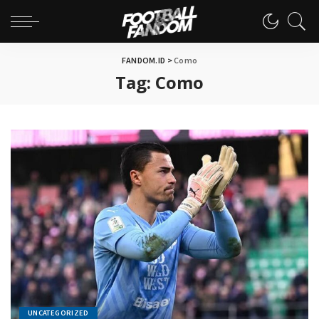
FANDOM.ID
>
Como
Tag:
Como
UNCATEGORIZED