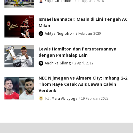
Yoga Cholandha
11 Agustus 2016
Posted
by
Ismael Bennacer: Mesin di Lini Tengah AC
Milan
Aditya Nugroho
7 Februari 2020
Posted
by
Lewis Hamilton dan Perseteruannya
dengan Pembalap Lain
Andhika Gilang
2 April 2017
Posted
by
NEC Nijmegen vs Almere City: Imbang 2-2,
Thom Haye Cetak Asis Lawan Calvin
Verdonk
Iklil Mara Abidyoga
19 Februari 2025
Posted
by