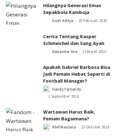
Hilangnya Generasi Emas
Sepakbola Kamboja
Gusti Aditya
25 Februari 2020
Posted
by
Cerita Tentang Kasper
Schmeichel dan Sang Ayah
Alexander Arie
23 Maret 2016
Posted
by
Apakah Gabriel Barbosa Bisa
Jadi Pemain Hebat Seperti di
Football Manager?
Handy Fernandy
Posted
by
1 September 2016
Wartawan Harus Baik,
Pemain Bagaimana?
Alief Maulana
23 Oktober 2019
Posted
by