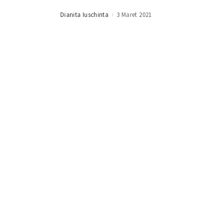
Dianita Iuschinta
3 Maret 2021
Posted
by