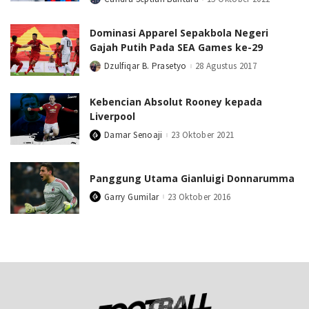
Posted
by
Dominasi Apparel Sepakbola Negeri
Gajah Putih Pada SEA Games ke-29
Dzulfiqar B. Prasetyo
28 Agustus 2017
Posted
by
Kebencian Absolut Rooney kepada
Liverpool
Damar Senoaji
23 Oktober 2021
Posted
by
Panggung Utama Gianluigi Donnarumma
Garry Gumilar
23 Oktober 2016
Posted
by