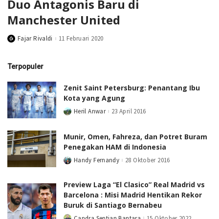
Duo Antagonis Baru di
Manchester United
Fajar Rivaldi
11 Februari 2020
Posted
by
Terpopuler
Zenit Saint Petersburg: Penantang Ibu
Kota yang Agung
Heril Anwar
23 April 2016
Posted
by
Munir, Omen, Fahreza, dan Potret Buram
Penegakan HAM di Indonesia
Handy Fernandy
28 Oktober 2016
Posted
by
Preview Laga “El Clasico” Real Madrid vs
Barcelona : Misi Madrid Hentikan Rekor
Buruk di Santiago Bernabeu
Candra Septian Bantara
15 Oktober 2022