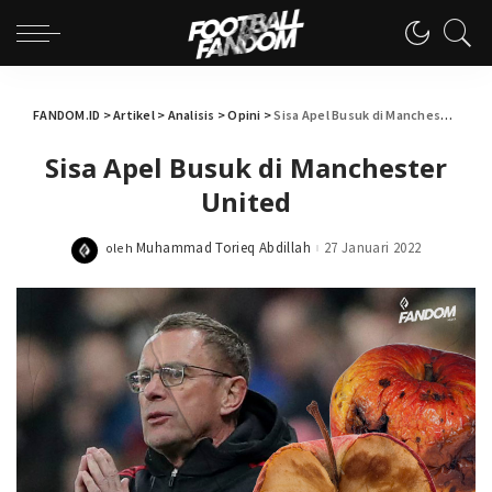
FANDOM.ID
>
Artikel
>
Analisis
>
Opini
>
Sisa Apel Busuk di Manchester United
Sisa Apel Busuk di Manchester
United
Muhammad Torieq Abdillah
27 Januari 2022
oleh
Posted
by