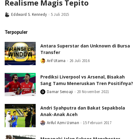
Realisme Magis Tepito
Eddward S. Kennedy
5 Juli 2015
Posted
by
Terpopuler
Antara Superstar dan Unknown di Bursa
Transfer
Arif Utama
26 Juli 2016
Posted
by
Prediksi Liverpool vs Arsenal, Bisakah
Sang Tamu Meneruskan Tren Positifnya?
Damar Senoaji
20 November 2021
Posted
by
Andri Syahputra dan Bakat Sepakbola
Anak-Anak Aceh
Ariful Azmi Usman
15 Februari 2017
Posted
by
Menapaki Jalan Sukses Manchester