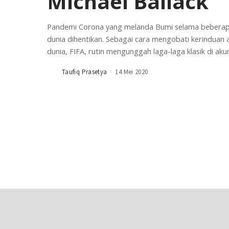
Michael Ballack
Pandemi Corona yang melanda Bumi selama beberapa
dunia dihentikan. Sebagai cara mengobati kerinduan 
dunia, FIFA, rutin mengunggah laga-laga klasik di ak
Taufiq Prasetya
14 Mei 2020
Posted
by