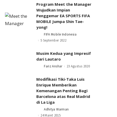
Program Meet the Manager
Wujudkan Impian
Penggemar EA SPORTS FIFA
MOBILE Jumpa Shin Tae-
yong!
FIFA Mobile Indonesia
Posted
by
5 September 2022
Musim Kedua yang Impresif
dari Lautaro
Fariz Anshar
23 Agustus 2020
Posted
by
Modifikasi Tiki-Taka Luis
Enrique Memberikan
Kemenangan Penting Bagi
Barcelona atas Real Madrid
di La Liga
Adhitya Warman
Posted
by
24 Maret 2015