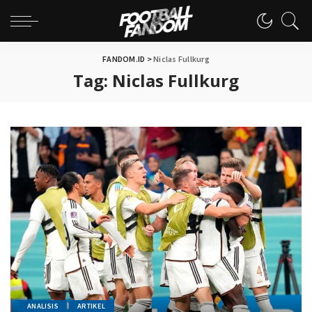
FANDOM.ID
>
Niclas Fullkurg
Tag:
Niclas Fullkurg
ANALISIS
ARTIKEL