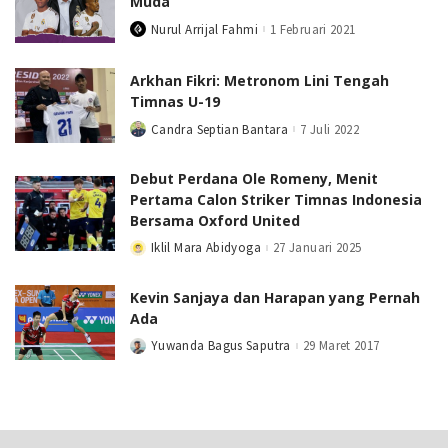
Muda
Nurul Arrijal Fahmi
1 Februari 2021
Posted
by
Arkhan Fikri: Metronom Lini Tengah
Timnas U-19
Candra Septian Bantara
7 Juli 2022
Posted
by
Debut Perdana Ole Romeny, Menit
Pertama Calon Striker Timnas Indonesia
Bersama Oxford United
Iklil Mara Abidyoga
27 Januari 2025
Posted
by
Kevin Sanjaya dan Harapan yang Pernah
Ada
Yuwanda Bagus Saputra
29 Maret 2017
Posted
by