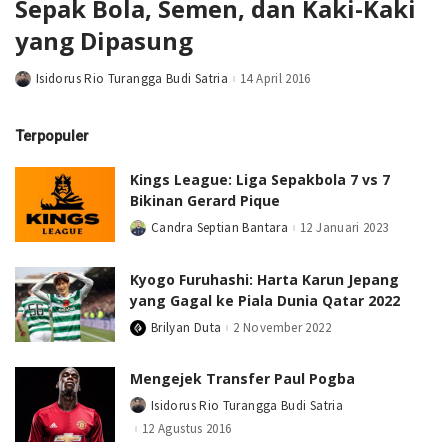
Sepak Bola, Semen, dan Kaki-Kaki
yang Dipasung
Isidorus Rio Turangga Budi Satria
14 April 2016
Posted
by
Terpopuler
Kings League: Liga Sepakbola 7 vs 7
Bikinan Gerard Pique
Candra Septian Bantara
12 Januari 2023
Posted
by
Kyogo Furuhashi: Harta Karun Jepang
yang Gagal ke Piala Dunia Qatar 2022
Brilyan Duta
2 November 2022
Posted
by
Mengejek Transfer Paul Pogba
Isidorus Rio Turangga Budi Satria
Posted
by
12 Agustus 2016