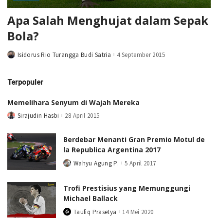
Apa Salah Menghujat dalam Sepak
Bola?
Isidorus Rio Turangga Budi Satria
4 September 2015
Posted
by
Terpopuler
Memelihara Senyum di Wajah Mereka
Sirajudin Hasbi
28 April 2015
Posted
by
Berdebar Menanti Gran Premio Motul de
la Republica Argentina 2017
Wahyu Agung P.
5 April 2017
Posted
by
Trofi Prestisius yang Memunggungi
Michael Ballack
Taufiq Prasetya
14 Mei 2020
Posted