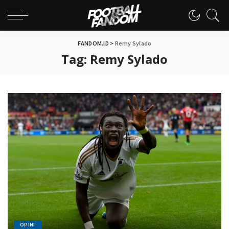
FANDOM.ID
>
Remy Sylado
Tag:
Remy Sylado
OPINI