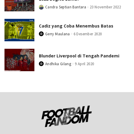
Candra Septian Bantara
23 November 2022
Posted
by
Cadiz yang Coba Menembus Batas
Gerry Maulana
6 Desember 2020
Posted
by
Blunder Liverpool di Tengah Pandemi
Andhika Gilang
9 April 2020
Posted
by