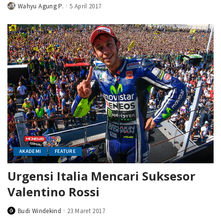
Wahyu Agung P.
5 April 2017
Posted
by
AKADEMI
FEATURE
Urgensi Italia Mencari Suksesor
Valentino Rossi
Budi Windekind
23 Maret 2017
Posted
by