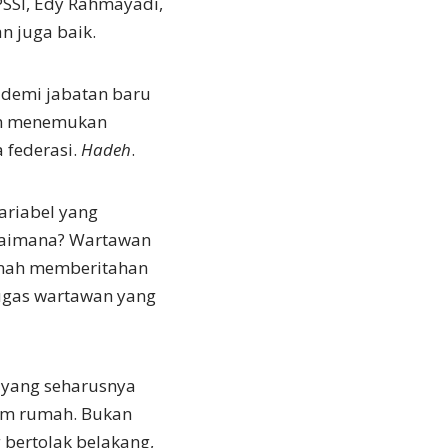
SSI, Edy Rahmayadi,
n juga baik.
 demi jabatan baru
lum menemukan
 federasi.
Hadeh
.
variabel yang
gaimana? Wartawan
rnah memberitahan
 tugas wartawan yang
 yang seharusnya
lam rumah. Bukan
bertolak belakang,