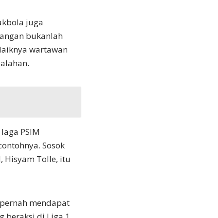
akbola juga
pangan bukanlah
 laiknya wartawan
salahan.
 laga PSIM
contohnya. Sosok
 Hisyam Tolle, itu
 pernah mendapat
 beraksi di Liga 1