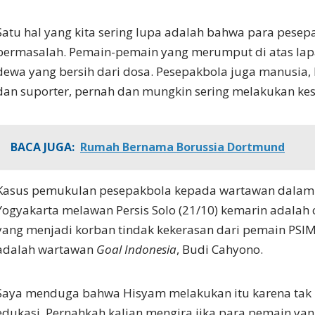
Satu hal yang kita sering lupa adalah bahwa para pesep
bermasalah. Pemain-pemain yang merumput di atas la
dewa yang bersih dari dosa. Pesepakbola juga manusia,
dan suporter, pernah dan mungkin sering melakukan ke
BACA JUGA:
Rumah Bernama Borussia Dortmund
Kasus pemukulan pesepakbola kepada wartawan dalam
Yogyakarta melawan Persis Solo (21/10) kemarin adalah 
yang menjadi korban tindak kekerasan dari pemain PSIM,
adalah wartawan
Goal Indonesia
, Budi Cahyono.
Saya menduga bahwa Hisyam melakukan itu karena tak
edukasi. Pernahkah kalian mengira jika para pemain yang