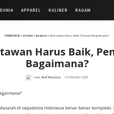
DUNIA
APPAREL
KULINER
RAGAM
FANDOM.ID
>
Artikel
>
Analisis
>
Wartawan Harus Baik, Pemain Bagaimana?
tawan Harus Baik, Pe
Bagaimana?
Alief Maulana
23 Oktober 2019
oleh
Posted
by
Masalah di sepakbola Indonesia benar-benar kompleks.