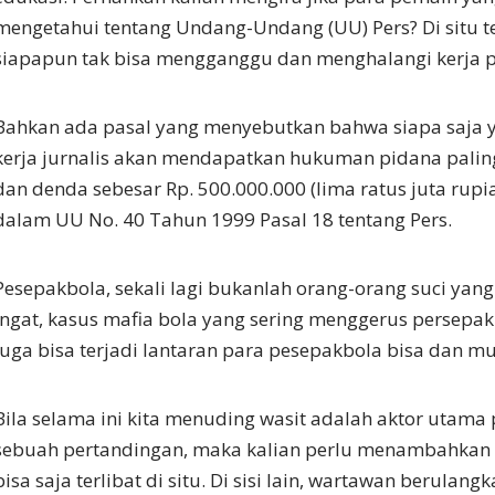
mengetahui tentang Undang-Undang (UU) Pers? Di situ t
siapapun tak bisa mengganggu dan menghalangi kerja p
Bahkan ada pasal yang menyebutkan bahwa siapa saja
kerja jurnalis akan mendapatkan hukuman pidana palin
dan denda sebesar Rp. 500.000.000 (lima ratus juta rupia
dalam UU No. 40 Tahun 1999 Pasal 18 tentang Pers.
Pesepakbola, sekali lagi bukanlah orang-orang suci yang 
Ingat, kasus mafia bola yang sering menggerus persepa
juga bisa terjadi lantaran para pesepakbola bisa dan m
Bila selama ini kita menuding wasit adalah aktor utama 
sebuah pertandingan, maka kalian perlu menambahkan
bisa saja terlibat di situ. Di sisi lain, wartawan berula