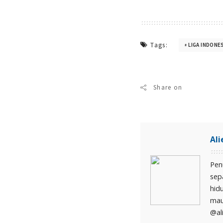
Tags:
LIGA INDONE
Share on
Ali
Pen
sep
hid
mau
@ali