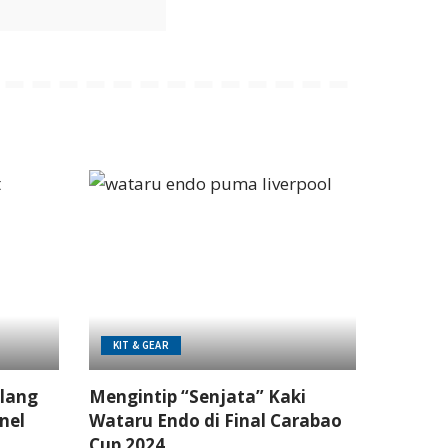
KIT & GEAR
lang
Mengintip “Senjata” Kaki
nel
Wataru Endo di Final Carabao
Cup 2024