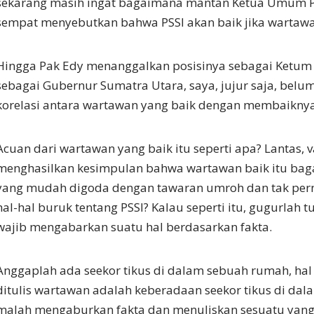
sekarang masih ingat bagaimana mantan Ketua Umum P
sempat menyebutkan bahwa PSSI akan baik jika wartawa
Hingga Pak Edy menanggalkan posisinya sebagai Ketum
sebagai Gubernur Sumatra Utara, saya, jujur saja, be
korelasi antara wartawan yang baik dengan membaiknya
Acuan dari wartawan yang baik itu seperti apa? Lantas, 
menghasilkan kesimpulan bahwa wartawan baik itu ba
yang mudah digoda dengan tawaran umroh dan tak pe
hal-hal buruk tentang PSSI? Kalau seperti itu, gugurlah
wajib mengabarkan suatu hal berdasarkan fakta.
Anggaplah ada seekor tikus di dalam sebuah rumah, hal
ditulis wartawan adalah keberadaan seekor tikus di da
malah mengaburkan fakta dan menuliskan sesuatu yang 