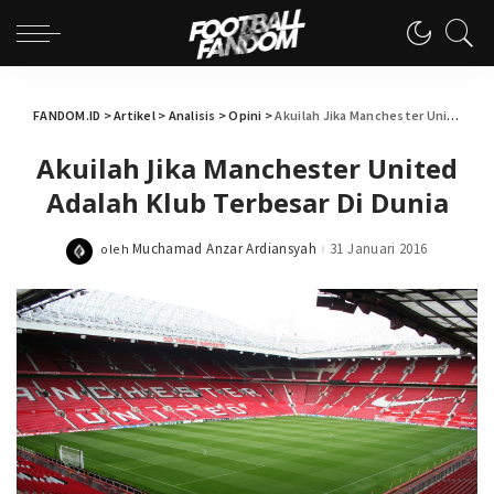
FANDOM.ID
>
Artikel
>
Analisis
>
Opini
>
Akuilah Jika Manchester United Adalah Klub Terbesar Di Dunia
Akuilah Jika Manchester United
Adalah Klub Terbesar Di Dunia
Muchamad Anzar Ardiansyah
31 Januari 2016
oleh
Posted
by