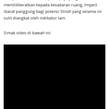
menitikberatkan kepada kesadaran ruang, Impect
ibarat panggung bagi potensi Stindl yang selama ini
sulit diangkat oleh indikator lain.
Simak video di bawah ini: