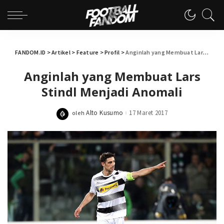
FANDOM.ID
>
Artikel
>
Feature
>
Profil
>
Anginlah yang Membuat Lars Stindl Menjadi Anomali
Anginlah yang Membuat Lars
Stindl Menjadi Anomali
Alto Kusumo
17 Maret 2017
oleh
Posted
by