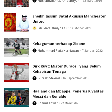
Muchamad Anzar Ardiansyah
22 Maret 2016
Posted
by
Sheikh Jassim Batal Akuisisi Manchester
United
Iklil Mara Abidyoga
16 Oktober 2023
Posted
by
Kekaguman terhadap Zidane
Muhammad Fariz Kurniawan
7 Januari 2022
Posted
by
Dirk Kuyt: Mister Duracell yang Belum
Kehabisan Tenaga
Budi Windekind
16 September 2016
Posted
by
Haaland dan Mbappe, Penerus Rivalitas
Messi dan Ronaldo
Khairul Anwar
22 Maret 2021
Posted
by