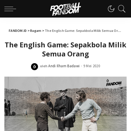
FANDOM.ID
>
Ragam
>
The English Game: Sepakbola Milik Semua Orang
The English Game: Sepakbola Milik
Semua Orang
Andi Ilham Badawi
9 Mei 2020
oleh
Posted
by