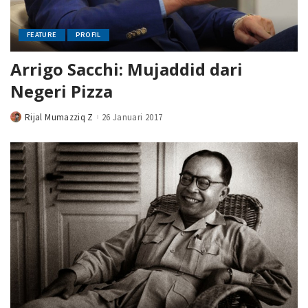
FEATURE
PROFIL
Arrigo Sacchi: Mujaddid dari
Negeri Pizza
Rijal Mumazziq Z
26 Januari 2017
Posted
by