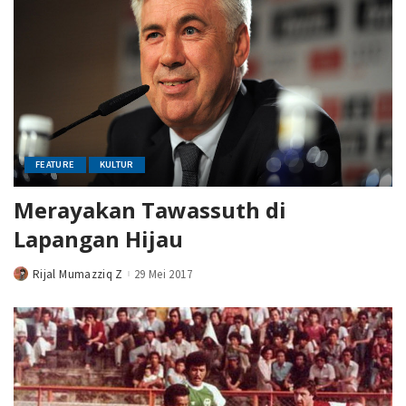
FEATURE
KULTUR
Merayakan Tawassuth di
Lapangan Hijau
Rijal Mumazziq Z
29 Mei 2017
Posted
by