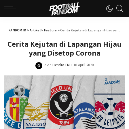
FANDOM.ID
>
Artikel
>
Feature
>
Cerita Kejutan di Lapangan Hijau yang Disetop Corona
Cerita Kejutan di Lapangan Hijau
yang Disetop Corona
Hendra FM
16 April 2020
oleh
Posted
by