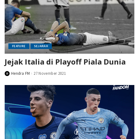
FEATURE
SEJARAH
Jejak Italia di Playoff Piala Dunia
Hendra FM
27 November 2021
Posted
by