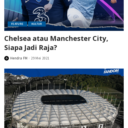
FEATURE
KULTUR
Chelsea atau Manchester City,
Siapa Jadi Raja?
Hendra FM
29 Mei 2021
Posted
by