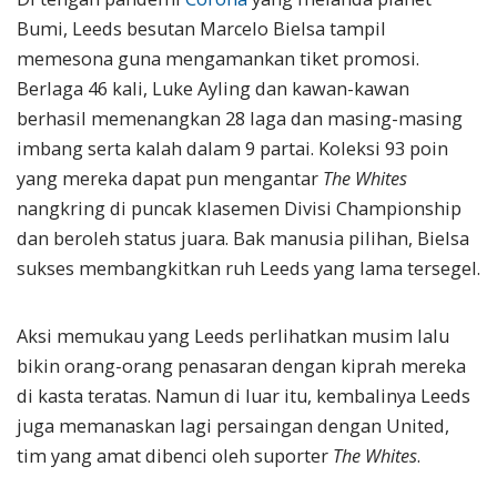
Bumi, Leeds besutan Marcelo Bielsa tampil
memesona guna mengamankan tiket promosi.
Berlaga 46 kali, Luke Ayling dan kawan-kawan
berhasil memenangkan 28 laga dan masing-masing
imbang serta kalah dalam 9 partai. Koleksi 93 poin
yang mereka dapat pun mengantar
The Whites
nangkring di puncak klasemen Divisi Championship
dan beroleh status juara. Bak manusia pilihan, Bielsa
sukses membangkitkan ruh Leeds yang lama tersegel.
Aksi memukau yang Leeds perlihatkan musim lalu
bikin orang-orang penasaran dengan kiprah mereka
di kasta teratas. Namun di luar itu, kembalinya Leeds
juga memanaskan lagi persaingan dengan United,
tim yang amat dibenci oleh suporter
The Whites
.