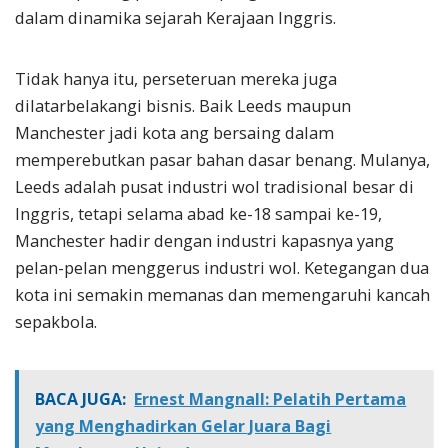
dalam dinamika sejarah Kerajaan Inggris.
Tidak hanya itu, perseteruan mereka juga
dilatarbelakangi bisnis. Baik Leeds maupun
Manchester jadi kota ang bersaing dalam
memperebutkan pasar bahan dasar benang. Mulanya,
Leeds adalah pusat industri wol tradisional besar di
Inggris, tetapi selama abad ke-18 sampai ke-19,
Manchester hadir dengan industri kapasnya yang
pelan-pelan menggerus industri wol. Ketegangan dua
kota ini semakin memanas dan memengaruhi kancah
sepakbola.
BACA JUGA:
Ernest Mangnall: Pelatih Pertama
yang Menghadirkan Gelar Juara Bagi