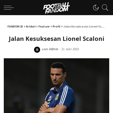
FANDOM.ID
>
Artikel
>
Feature
>
Profil
>
Jalan Kesuksesan Lionel Scaloni
Jalan Kesuksesan Lionel Scaloni
Admin
21 Juni 2023
oleh
Posted
by