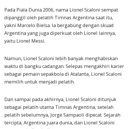
Pada Piala Dunia 2006, nama Lionel Scaloni sempat
dipanggil oleh pelatih Timnas Argentina saat itu,
yakni Marcelo Bielsa. Ia bergabung dengan skuad
Argentina yang juga diperkuat oleh Lionel lainnya,
yaitu Lionel Messi.
Namun, Lionel Scaloni lebih banyak menghabiskan
waktu di bangku cadangan. Selepas mengakhiri karier
sebagai pemain sepakbola di Atalanta, Lionel Scaloni
memilih untuk menjadi pelatih.
Dan sampai pada akhirnya, Lionel Scaloni ditunjuk
sebagai pelatih utama Timnas Argentina, setelah
pelatih sebelumnya, Jorge Sampaoli dipecat. Sejarah
tercipta, Argentina juara dunia, dan Lionel Scaloni