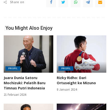
Share on
You Might Also Enjoy
PROFIL
PROFIL
Juara Dunia Satoru
Rizky Ridho: Dari
Mochizuki: Pelatih Baru
Ortuseight ke Mizuno
Timnas Putri Indonesia
8 Januari 2024
21 Februari 2024