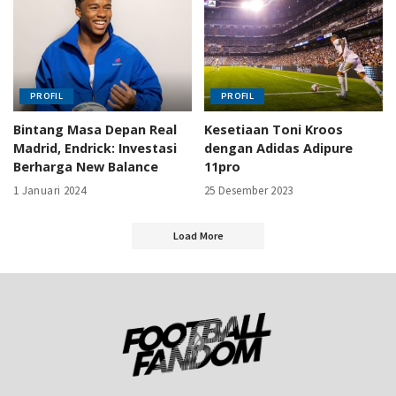
PROFIL
PROFIL
Bintang Masa Depan Real
Kesetiaan Toni Kroos
Madrid, Endrick: Investasi
dengan Adidas Adipure
Berharga New Balance
11pro
1 Januari 2024
25 Desember 2023
Load More