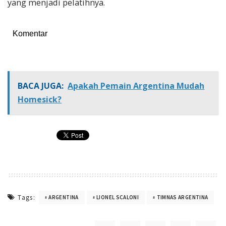
yang menjadi pelatihnya.
Komentar
BACA JUGA:
Apakah Pemain Argentina Mudah
Homesick?
Tags:
ARGENTINA
LIONEL SCALONI
TIMNAS ARGENTINA