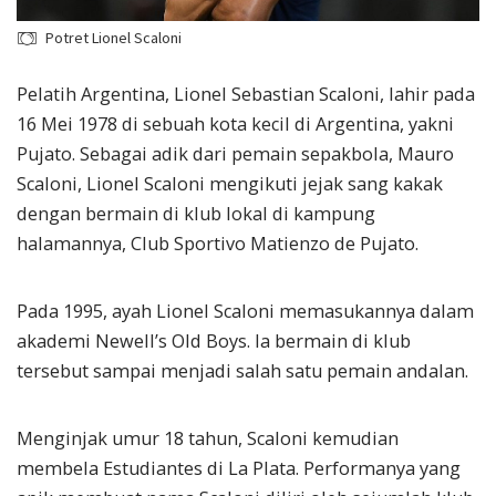
Potret Lionel Scaloni
Pelatih Argentina, Lionel Sebastian Scaloni, lahir pada
16 Mei 1978 di sebuah kota kecil di Argentina, yakni
Pujato. Sebagai adik dari pemain sepakbola, Mauro
Scaloni, Lionel Scaloni mengikuti jejak sang kakak
dengan bermain di klub lokal di kampung
halamannya, Club Sportivo Matienzo de Pujato.
Pada 1995, ayah Lionel Scaloni memasukannya dalam
akademi Newell’s Old Boys. Ia bermain di klub
tersebut sampai menjadi salah satu pemain andalan.
Menginjak umur 18 tahun, Scaloni kemudian
membela Estudiantes di La Plata. Performanya yang