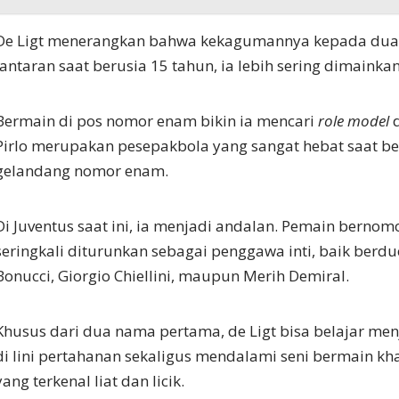
De Ligt menerangkan bahwa kekagumannya kepada dua 
lantaran saat berusia 15 tahun, ia lebih sering dimainka
Bermain di pos nomor enam bikin ia mencari
role model
d
Pirlo merupakan pesepakbola yang sangat hebat saat b
gelandang nomor enam.
Di Juventus saat ini, ia menjadi andalan. Pemain bernom
seringkali diturunkan sebagai penggawa inti, baik berd
Bonucci, Giorgio Chiellini, maupun Merih Demiral.
Khusus dari dua nama pertama, de Ligt bisa belajar me
di lini pertahanan sekaligus mendalami seni bermain kha
yang terkenal liat dan licik.