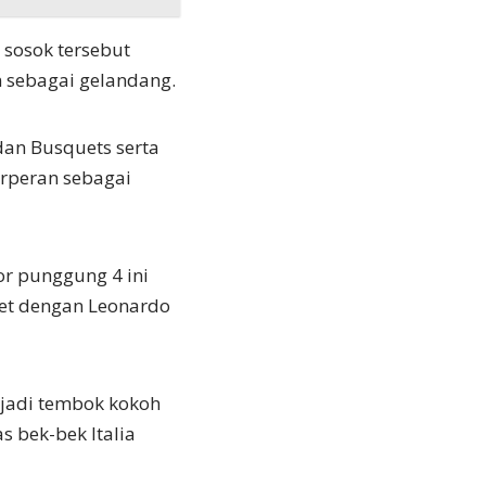
sosok tersebut
n sebagai gelandang.
an Busquets serta
erperan sebagai
or punggung 4 ini
uet dengan Leonardo
njadi tembok kokoh
s bek-bek Italia