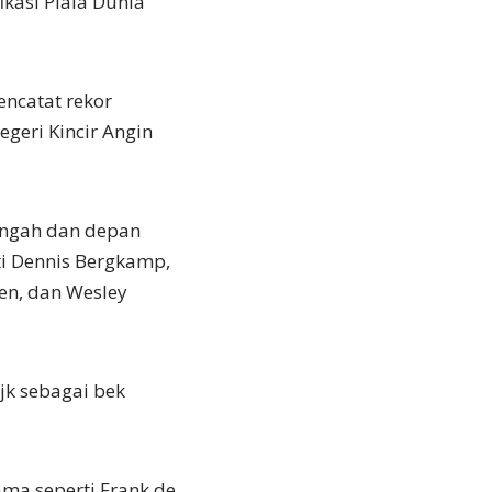
ikasi Piala Dunia
encatat rekor
geri Kincir Angin
engah dan depan
i Dennis Bergkamp,
ben, dan Wesley
ijk sebagai bek
ma seperti Frank de