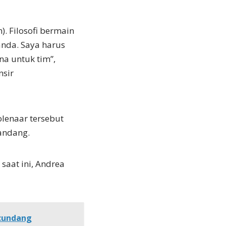
 Filosofi bermain
anda. Saya harus
a untuk tim”,
nsir
lenaar tersebut
andang.
saat ini, Andrea
ecundang