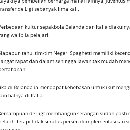
Layaknya pembelian berharga mahal lainnya, Juventus 
transfer de Ligt sebanyak lima kali.
Perbedaan kultur sepakbola Belanda dan Italia diakuinya
yang wajib ia pelajari.
Siapapun tahu, tim-tim Negeri Spaghetti memiliki kece
sangat rapat dan dalam sehingga lawan tak mudah men
pertahanan.
Jika di Belanda ia mendapat kebebasan untuk ikut mengi
lain halnya di Italia.
Kemampuan de Ligt membangun serangan sudah pasti 
pelatih, tetapi tidak seratus persen diimplementasikan s
lapangan.