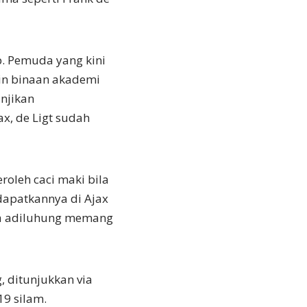
p. Pemuda yang kini
in binaan akademi
anjikan
x, de Ligt sudah
roleh caci maki bila
dapatkannya di Ajax
la adiluhung memang
g, ditunjukkan via
9 silam.