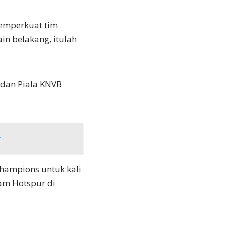
memperkuat tim
n belakang, itulah
 dan Piala KNVB
r
Champions untuk kali
am Hotspur di