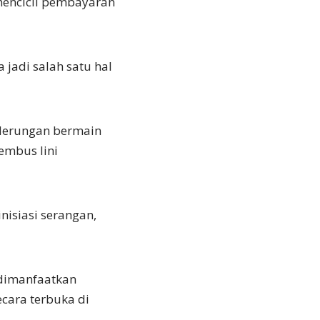
mencicil pembayaran
 jadi salah satu hal
nderungan bermain
embus lini
nisiasi serangan,
dimanfaatkan
ecara terbuka di