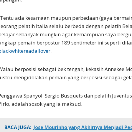
“Tentu ada kesamaan maupun perbedaan (gaya bermain).
seorang pelatih Italia selalu berbeda dengan pelatih Bel
belajar sebanyak mungkin agar kemampuan saya bergun
ungkap pemain berpostur 189 sentimeter ini seperti dila
blackwhitereadallover
.
Walau berposisi sebagai bek tengah, kekasih Annekee Mo
justru mengidolakan pemain yang berposisi sebagai gel
Penggawa Spanyol, Sergio Busquets dan pelatih Juventus 
Pirlo, adalah sosok yang ia maksud.
BACA JUGA:
Jose Mourinho yang Akhirnya Menjadi P