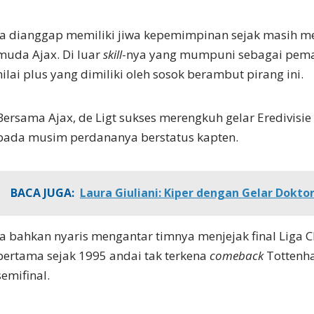
Ia dianggap memiliki jiwa kepemimpinan sejak masih 
muda Ajax. Di luar
skill
-nya yang mumpuni sebagai pemai
nilai plus yang dimiliki oleh sosok berambut pirang ini.
Bersama Ajax, de Ligt sukses merengkuh gelar Eredivisie
pada musim perdananya berstatus kapten.
BACA JUGA:
Laura Giuliani: Kiper dengan Gelar Dokto
Ia bahkan nyaris mengantar timnya menjejak final Liga 
pertama sejak 1995 andai tak terkena
comeback
Tottenh
semifinal.