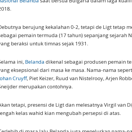
nasional Belanda
saat bersua Bulgaria dalam laga kualif
2018.
Debutnya berujung kekalahan 0-2, tetapi de Ligt tetap m
sebagai pemain termuda (17 tahun) sepanjang sejarah Ne
yang beraksi untuk timnas sejak 1931.
Selama ini,
Belanda
dikenal sebagai produsen pemain t
yang eksepsional dari masa ke masa. Nama-nama sepert
Johan Cruyff
, Piet Keizer, Ruud van Nistelrooy, Arjen Rob
Sneijder merupakan contohnya.
Akan tetapi, presensi de Ligt dan melesatnya Virgil van D
tengah kelas wahid kian mengubah persepsi di atas.
Terlebih di masa lalu Belanda juga menelurkan nama-na