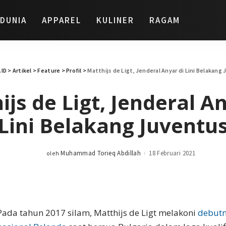
DUNIA
APPAREL
KULINER
RAGAM
ID
>
Artikel
>
Feature
>
Profil
>
Matthijs de Ligt, Jenderal Anyar di Lini Belakang
ijs de Ligt, Jenderal An
Lini Belakang Juventu
Muhammad Torieq Abdillah
18 Februari 2021
oleh
Posted
by
Pada tahun 2017 silam, Matthijs de Ligt melakoni
debutn