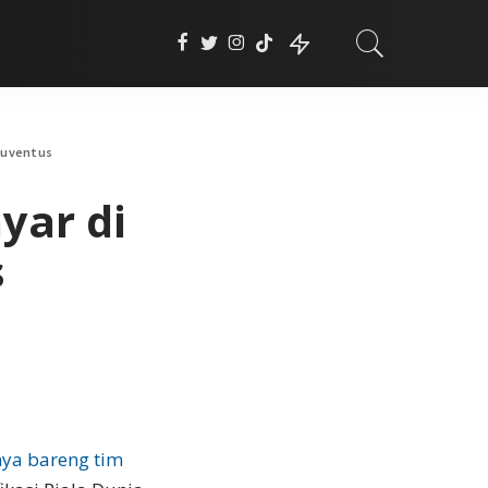
 Juventus
yar di
s
ya bareng tim