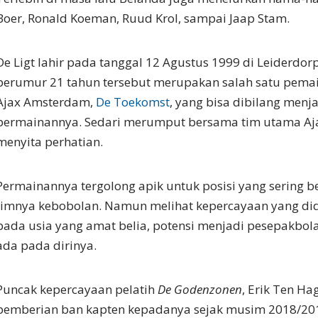
Boer, Ronald Koeman, Ruud Krol, sampai Jaap Stam.
De Ligt lahir pada tanggal 12 Agustus 1999 di Leiderdor
berumur 21 tahun tersebut merupakan salah satu pema
Ajax Amsterdam,
De Toekomst
, yang bisa dibilang menj
permainannya. Sedari merumput bersama tim utama Aja
menyita perhatian.
Permainannya tergolong apik untuk posisi yang sering be
timnya kebobolan. Namun melihat kepercayaan yang di
pada usia yang amat belia, potensi menjadi pesepakbo
ada pada dirinya.
Puncak kepercayaan pelatih
De Godenzonen
, Erik Ten Ha
pemberian ban kapten kepadanya sejak musim 2018/201