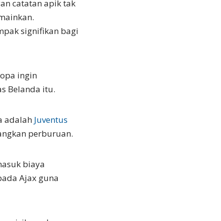
an catatan apik tak
 mainkan.
pak signifikan bagi
opa ingin
 Belanda itu.
a adalah
Juventus
angkan perburuan.
masuk biaya
ada Ajax guna