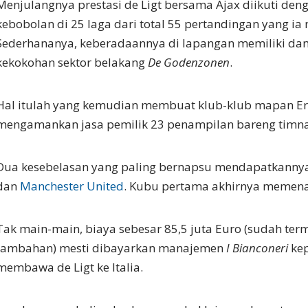
Menjulangnya prestasi de Ligt bersama Ajax diikuti deng
kebobolan di 25 laga dari total 55 pertandingan yang ia
Sederhananya, keberadaannya di lapangan memiliki dam
kekokohan sektor belakang
De Godenzonen
.
Hal itulah yang kemudian membuat klub-klub mapan Er
mengamankan jasa pemilik 23 penampilan bareng timnas
Dua kesebelasan yang paling bernapsu mendapatkanny
dan
Manchester United
. Kubu pertama akhirnya memen
Tak main-main, biaya sebesar 85,5 juta Euro (sudah ter
tambahan) mesti dibayarkan manajemen
I Bianconeri
kep
membawa de Ligt ke Italia.