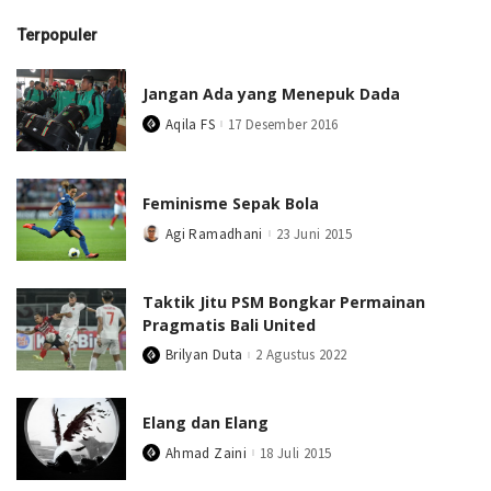
Terpopuler
Jangan Ada yang Menepuk Dada
Aqila FS
17 Desember 2016
Posted
by
Feminisme Sepak Bola
Agi Ramadhani
23 Juni 2015
Posted
by
Taktik Jitu PSM Bongkar Permainan
Pragmatis Bali United
Brilyan Duta
2 Agustus 2022
Posted
by
Elang dan Elang
Ahmad Zaini
18 Juli 2015
Posted
by