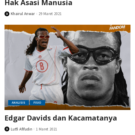
Hak Asasi Manusia
Khairul Anwar
29 Maret 2021
Posted
by
ANALISIS
FISIO
Edgar Davids dan Kacamatanya
Lutfi Afifudin
1 Maret 2021
Posted
by