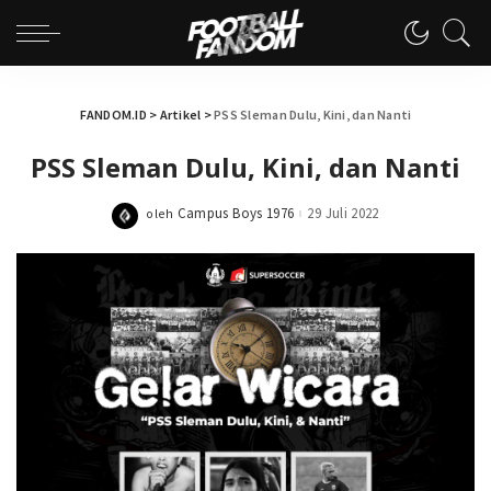
FANDOM.ID
>
Artikel
>
PSS Sleman Dulu, Kini, dan Nanti
PSS Sleman Dulu, Kini, dan Nanti
Campus Boys 1976
29 Juli 2022
oleh
Posted
by