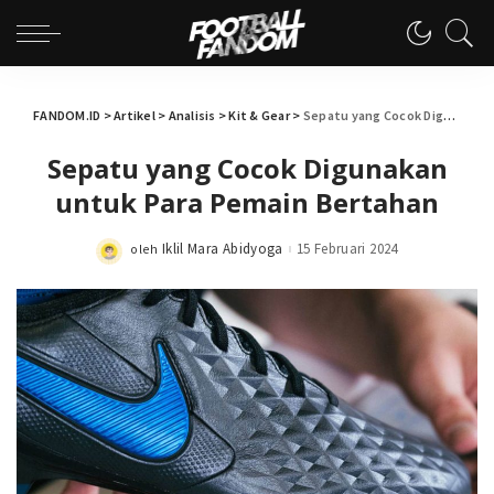
FANDOM.ID
>
Artikel
>
Analisis
>
Kit & Gear
>
Sepatu yang Cocok Digunakan untuk Para Pemain Bertahan
Sepatu yang Cocok Digunakan
untuk Para Pemain Bertahan
Iklil Mara Abidyoga
15 Februari 2024
oleh
Posted
by