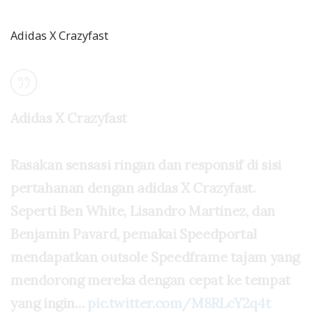
Adidas X Crazyfast
Adidas X Crazyfast
Rasakan sensasi ringan dan responsif di sisi
pertahanan dengan adidas X Crazyfast.
Seperti Ben White, Lisandro Martinez, dan
Benjamin Pavard, pemakai Speedportal
mendapatkan outsole Speedframe tajam yang
mendorong mereka dengan cepat ke tempat
yang ingin…
pic.twitter.com/M8RLcY2q4t