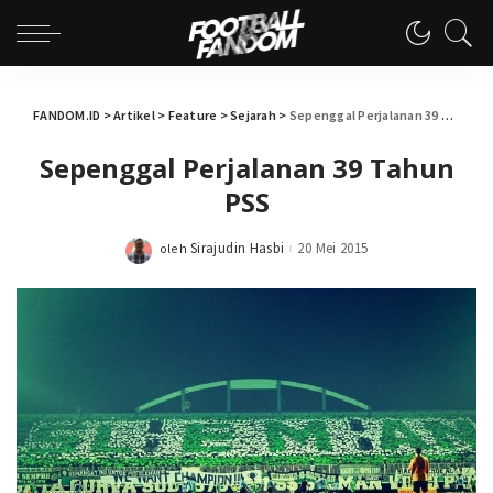
FANDOM.ID
>
Artikel
>
Feature
>
Sejarah
>
Sepenggal Perjalanan 39 Tahun PSS
Sepenggal Perjalanan 39 Tahun
PSS
Sirajudin Hasbi
20 Mei 2015
oleh
Posted
by