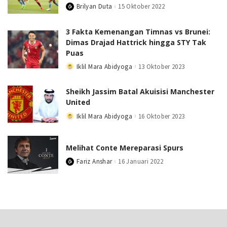
Brilyan Duta
15 Oktober 2022
Posted
by
3 Fakta Kemenangan Timnas vs Brunei:
Dimas Drajad Hattrick hingga STY Tak
Puas
Iklil Mara Abidyoga
13 Oktober 2023
Posted
by
Sheikh Jassim Batal Akuisisi Manchester
United
Iklil Mara Abidyoga
16 Oktober 2023
Posted
by
Melihat Conte Mereparasi Spurs
Fariz Anshar
16 Januari 2022
Posted
by