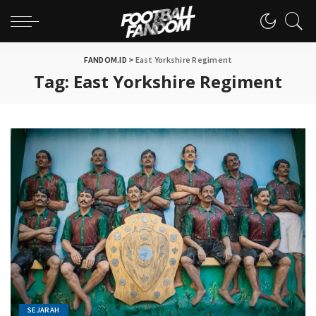
FANDOM.ID
>
East Yorkshire Regiment
Tag:
East Yorkshire Regiment
SEJARAH