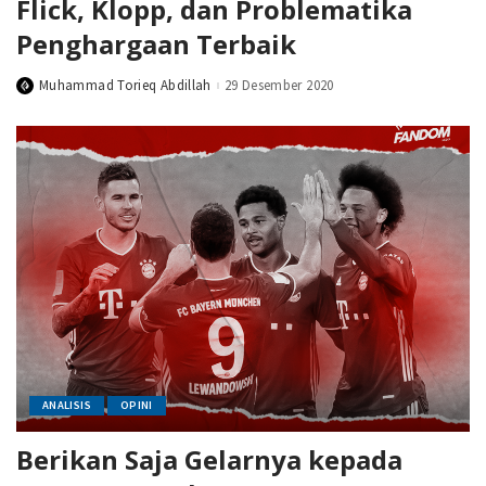
Flick, Klopp, dan Problematika
Penghargaan Terbaik
Muhammad Torieq Abdillah
29 Desember 2020
Posted
by
ANALISIS
OPINI
Berikan Saja Gelarnya kepada