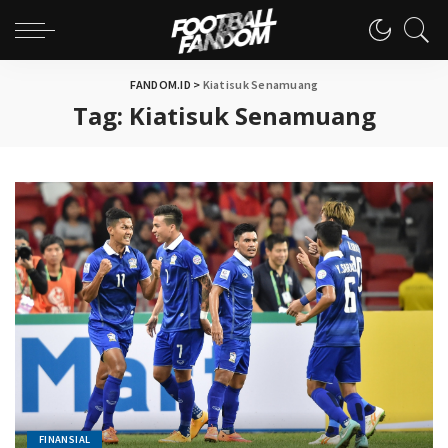
FANDOM.ID
>
Kiatisuk Senamuang
Tag:
Kiatisuk Senamuang
FINANSIAL