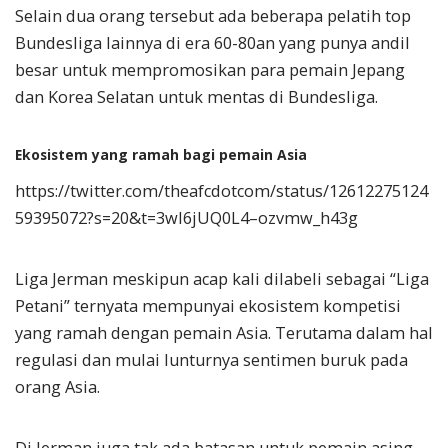
Selain dua orang tersebut ada beberapa pelatih top
Bundesliga lainnya di era 60-80an yang punya andil
besar untuk mempromosikan para pemain Jepang
dan Korea Selatan untuk mentas di Bundesliga.
Ekosistem yang ramah bagi pemain Asia
https://twitter.com/theafcdotcom/status/12612275124
59395072?s=20&t=3wl6jUQ0L4–ozvmw_h43g
Liga Jerman meskipun acap kali dilabeli sebagai “Liga
Petani” ternyata mempunyai ekosistem kompetisi
yang ramah dengan pemain Asia. Terutama dalam hal
regulasi dan mulai lunturnya sentimen buruk pada
orang Asia.