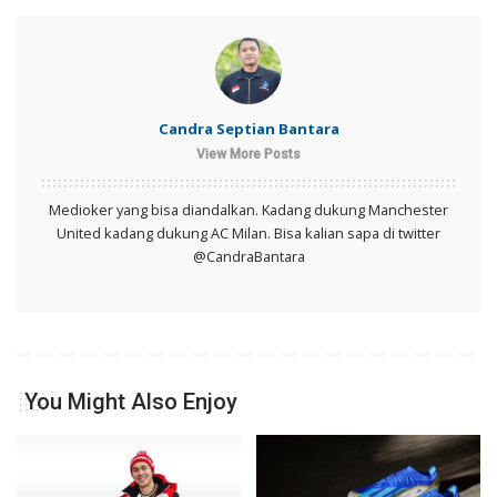
Candra Septian Bantara
View More Posts
Medioker yang bisa diandalkan. Kadang dukung Manchester
United kadang dukung AC Milan. Bisa kalian sapa di twitter
@CandraBantara
You Might Also Enjoy