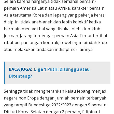
Selain karena harganya tidak semahal pemain-
pemain Amerika Latin atau Afrika, karakter pemain
Asia terutama Korea dan Jepang yang pekerja keras,
disiplin, tidak aneh-aneh dan lebih kolektif ketika
bermain menjadi hal yang disukai oleh klub-klub
Jerman. Jarang terdengar pemain Asia Timur terlibat
ribut perpanjangan kontrak, rewel ingin pindah klub
atau melakukan tindakan indisipliner lainnya.
BACA JUGA:
Liga 1 Putri: Ditunggu atau
Ditentang?
Sehingga tidak mengherankan kalau Jepang menjadi
negara non Eropa dengan jumlah pemain terbanyak
yang tampil Bundesliga 2022/2023 dengan 9 pemain.
Diikuti Korea Selatan dengan 2 pemain, Filipina 1