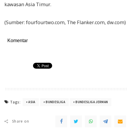
kawasan Asia Timur.
(Sumber: fourfourtwo.com, The Flanker.com, dw.com)
Komentar
Tags:
ASIA
BUNDESLIGA
BUNDESLIGA JERMAN
Share on