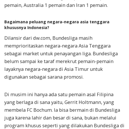
pemain, Australia 1 pemain dan Iran 1 pemain.
Bagaimana peluang negara-negara asia tenggara
khususnya Indonesia?
Dilansir dari dw.com, Bundesliga masih
memprioritaskan negara-negara Asia Tenggara
sebagai market untuk penayangan liga. Bundesliga
belum sampai ke taraf merekrut pemain-pemain
layaknya negara-negara di Asia Timur untuk
digunakan sebagai sarana promosi.
Di musim ini hanya ada satu pemain asal Filipina
yang berlaga di sana yaitu, Gerrit Holtmann, yang
membela FC Bochum. Ia bisa bermain di Bundesliga
juga karena lahir dan besar di sana, bukan melalui
program khusus seperti yang dilakukan Bundesliga di