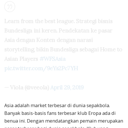
Learn from the best league. Strategi bisnis
Bundesliga ini keren. Pendekatan ke pasar
Asia dengan Konten dengan narasi
storytelling, bikin Bundesliga sebagai Home to
Asian Players
#WFSAsia
pic.twitter.com/9eYs2Pc7YH
— Viola (@veeola)
April 29, 2019
Asia adalah market terbesar di dunia sepakbola.
Banyak basis-basis fans terbesar klub Eropa ada di
benua ini. Dengan mendatangkan pemain merupakan