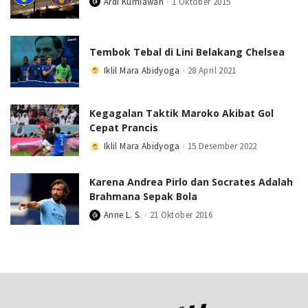
Ardi Kurniawan
1 Oktober 2015
Posted
by
Tembok Tebal di Lini Belakang Chelsea
Iklil Mara Abidyoga
28 April 2021
Posted
by
Kegagalan Taktik Maroko Akibat Gol
Cepat Prancis
Iklil Mara Abidyoga
15 Desember 2022
Posted
by
Karena Andrea Pirlo dan Socrates Adalah
Brahmana Sepak Bola
Anne L. S.
21 Oktober 2016
Posted
by