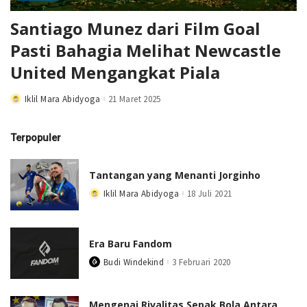
Santiago Munez dari Film Goal
Pasti Bahagia Melihat Newcastle
United Mengangkat Piala
Iklil Mara Abidyoga
21 Maret 2025
Posted
by
Terpopuler
Tantangan yang Menanti Jorginho
Iklil Mara Abidyoga
18 Juli 2021
Posted
by
Era Baru Fandom
Budi Windekind
3 Februari 2020
Posted
by
Mengenai Rivalitas Sepak Bola Antara