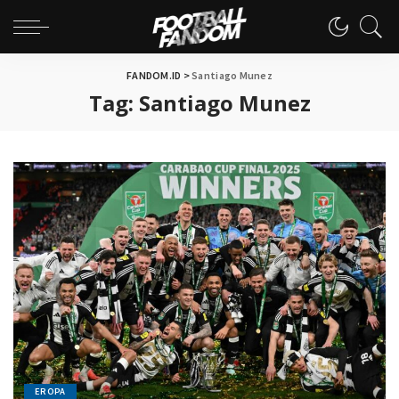
FANDOM.ID
>
Santiago Munez
Tag:
Santiago Munez
EROPA