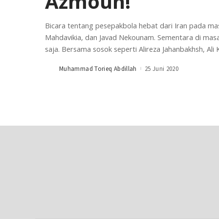
Azmoun!
Bicara tentang pesepakbola hebat dari Iran pada masa
Mahdavikia, dan Javad Nekounam. Sementara di masa 
saja. Bersama sosok seperti Alireza Jahanbakhsh, Ali 
Muhammad Torieq Abdillah
25 Juni 2020
Posted
by