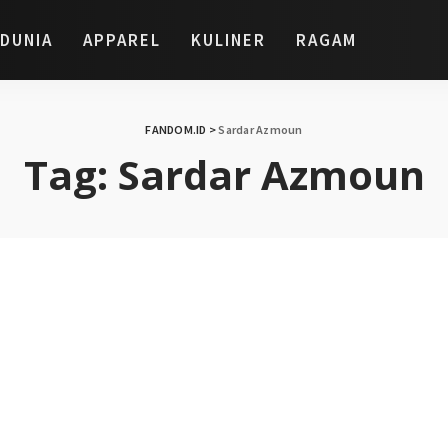
DUNIA
APPAREL
KULINER
RAGAM
FANDOM.ID
>
Sardar Azmoun
Tag:
Sardar Azmoun