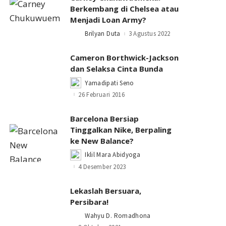
Berkembang di Chelsea atau
Menjadi Loan Army?
Brilyan Duta
3 Agustus 2022
Posted
by
Cameron Borthwick-Jackson
dan Selaksa Cinta Bunda
Yamadipati Seno
Posted
by
26 Februari 2016
Barcelona Bersiap
Tinggalkan Nike, Berpaling
ke New Balance?
Iklil Mara Abidyoga
Posted
by
4 Desember 2023
Lekaslah Bersuara,
Persibara!
Wahyu D. Romadhona
Posted
by