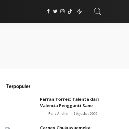
Terpopuler
Ferran Torres: Talenta dari
Valencia Pengganti Sane
Fariz Anshar
7 Agustus 2020
Posted
by
Carney Chukuwuemeka: