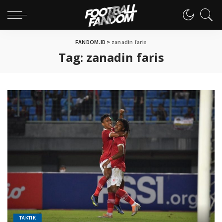
FANDOM.ID
>
zanadin faris
Tag:
zanadin faris
TAKTIK