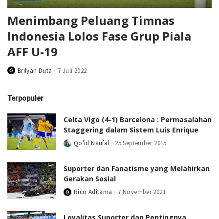
Menimbang Peluang Timnas
Indonesia Lolos Fase Grup Piala
AFF U-19
Brilyan Duta
7 Juli 2022
Posted
by
Terpopuler
Celta Vigo (4-1) Barcelona : Permasalahan
Staggering dalam Sistem Luis Enrique
Qo'id Naufal
25 September 2015
Posted
by
Suporter dan Fanatisme yang Melahirkan
Gerakan Sosial
Rico Aditama
7 November 2021
Posted
by
Loyalitas Suporter dan Pentingnya