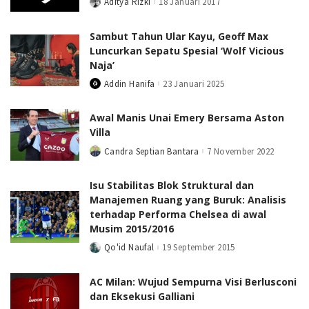
Aditya Rizki
18 Januari 2017
Posted
by
Sambut Tahun Ular Kayu, Geoff Max
Luncurkan Sepatu Spesial ‘Wolf Vicious
Naja’
Addin Hanifa
23 Januari 2025
Posted
by
Awal Manis Unai Emery Bersama Aston
Villa
Candra Septian Bantara
7 November 2022
Posted
by
Isu Stabilitas Blok Struktural dan
Manajemen Ruang yang Buruk: Analisis
terhadap Performa Chelsea di awal
Musim 2015/2016
Qo'id Naufal
19 September 2015
Posted
by
AC Milan: Wujud Sempurna Visi Berlusconi
dan Eksekusi Galliani