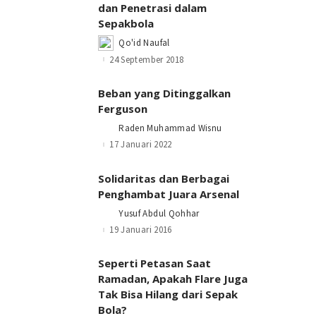
dan Penetrasi dalam
Sepakbola
Qo'id Naufal
Posted
by
24 September 2018
Beban yang Ditinggalkan
Ferguson
Raden Muhammad Wisnu
Posted
by
17 Januari 2022
Solidaritas dan Berbagai
Penghambat Juara Arsenal
Yusuf Abdul Qohhar
Posted
by
19 Januari 2016
Seperti Petasan Saat
Ramadan, Apakah Flare Juga
Tak Bisa Hilang dari Sepak
Bola?