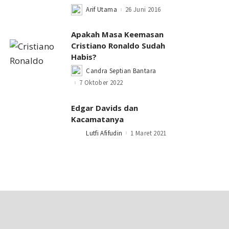
Arif Utama
26 Juni 2016
Posted
by
Apakah Masa Keemasan
Cristiano Ronaldo Sudah
Habis?
Candra Septian Bantara
Posted
by
7 Oktober 2022
Edgar Davids dan
Kacamatanya
Lutfi Afifudin
1 Maret 2021
Posted
by